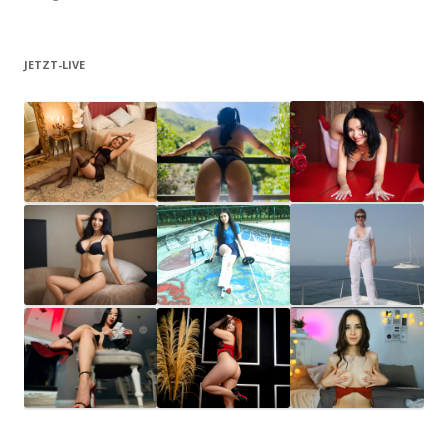
JETZT-LIVE
ReifeHeid
Lavinia69
AshleyTyl
i
er
Klicken Sie hier, um
eine Notiz
Schöne Kurven und
Gipfel der Liebe
hinzuzufügen
geile Fantasien !
und des
Schabernacks
AuroraKis
Heidi4U
Ratienter
sy
ciopelo
Ich bin Dein
Sonnenschein!
Ich entdecke und
Ich mag es, wenn
experimentiere
ich mich wichtig
gerne. Herzli
fühle, ich
AbellaDan
MistressC
Ember