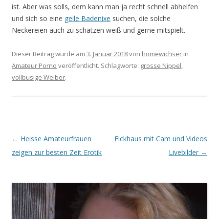
ist. Aber was solls, dem kann man ja recht schnell abhelfen
und sich so eine
geile Badenixe
suchen, die solche
Neckereien auch zu schätzen weiß und gerne mitspielt.
Dieser Beitrag wurde am
3. Januar 2018
von
homewichser
in
Amateur Porno
veröffentlicht. Schlagworte:
grosse Nippel
,
vollbusige Weiber
.
Beitrags-
←
Heisse Amateurfrauen
Fickhaus mit Cam und Videos
Navigation
zeigen zur besten Zeit Erotik
Livebilder
→