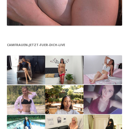
CAMFRAUEN-JETZT-FUER-DICH-LIVE
IdaliaLuxL
NikaChar
Camila
ive
m
lopez1989
Wo Leidenschaft
Ich entdecke und
Camila lopez - DAS
zur Kunst wird und
experimentiere
bin ich!
jeder Blic
gerne. WILLKO
Danna
SweetLan
cindyx69
a6
Schönes, fröhliches
Hallo Leute! Ich